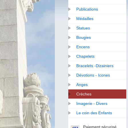
Publications
Médailles
Statues
Bougies
Encens
Chapelets
Bracelets -Dizainiers
Dévotions - Icones
Anges
Crèches
Imagerie - Divers
Le coin des Enfants
Paiement sécurisé