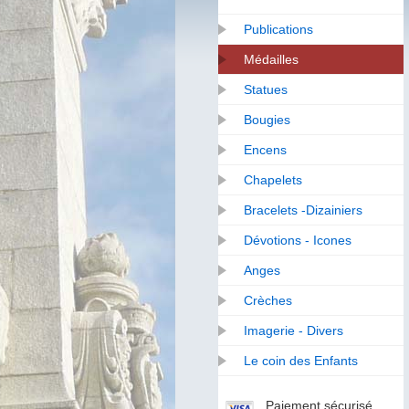
Publications
Médailles
Statues
Bougies
Encens
Chapelets
Bracelets -Dizainiers
Dévotions - Icones
Anges
Crèches
Imagerie - Divers
Le coin des Enfants
Paiement sécurisé